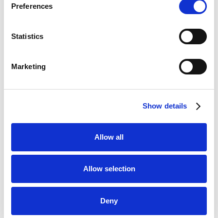
Preferences
Scopri di più
Statistics
Ognuno di noi può fare la
differenza!
Marketing
Scopri come:
Show details
Allow all
CITTADINI
Scopri le regole del riciclo
Allow selection
Regole del riciclo
Deny