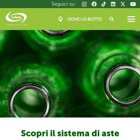
Salta
Seguici su:
al
contenuto
DOVE LO BUTTO
principale
Scopri il sistema di aste