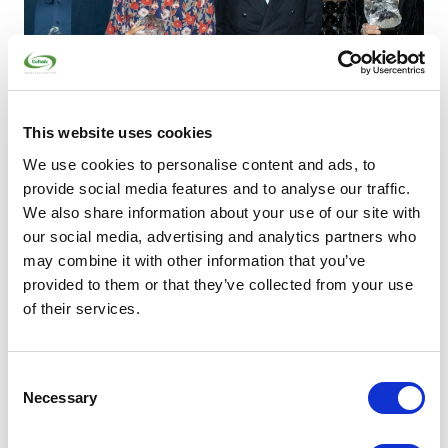
This website uses cookies
We use cookies to personalise content and ads, to
provide social media features and to analyse our traffic.
We also share information about your use of our site with
our social media, advertising and analytics partners who
Un concorso dedicato alle
migliori penne
may combine it with other information that you’ve
green, per riconoscere i giornalisti
che fanno
provided to them or that they’ve collected from your use
della sostenibilità e del riciclo i temi centrali delle
of their services.
loro storie. Raccontare il cambiamento è il primo
passo per costruire un futuro più verde.
Consent
Necessary
Vai all’iniziativa
Selection