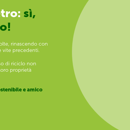
tro:
sì,
to!
 volte, rinascendo con
 vite precedenti.
o di riciclo non
oro proprietà
stenibile e amico