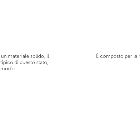
 materiale solido, il
È composto per la m
tipico di questo stato,
 amorfo