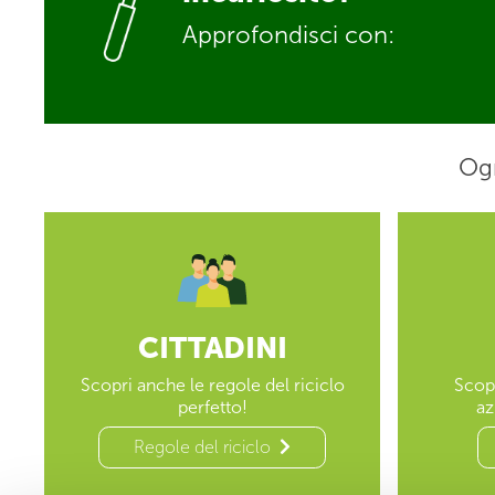
Approfondisci con:
Ogn
CITTADINI
Scopri anche le regole del riciclo
Scopr
perfetto!
az
Regole del riciclo