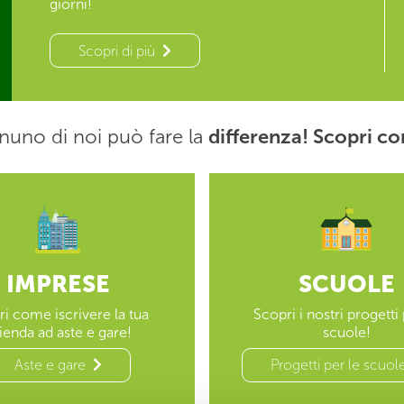
giorni!
Scopri di più
uno di noi può fare la
differenza! Scopri c
IMPRESE
SCUOLE
i come iscrivere la tua
Scopri i nostri progetti 
ienda ad aste e gare!
scuole!
Aste e gare
Progetti per le scuol