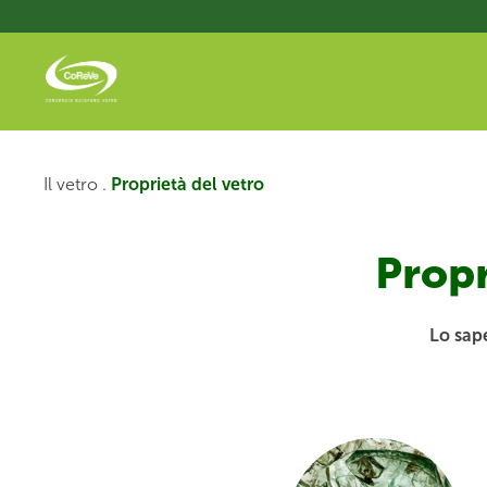
Salta
al
contenuto
principale
Il vetro .
Proprietà del vetro
Propr
Lo sape