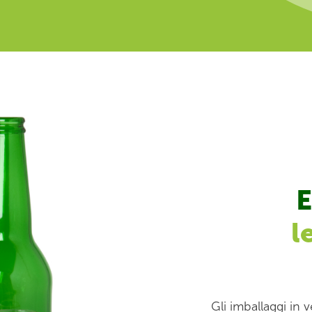
E
l
Gli imballaggi in 