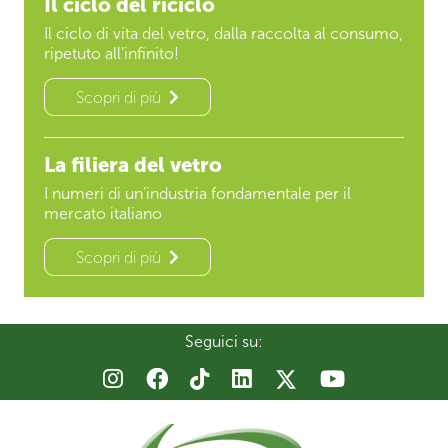
Il ciclo del riciclo
Il ciclo di vita del vetro, dalla raccolta al consumo,
ripetuto all’infinito!
Scopri di più
La filiera del vetro
I numeri di un’industria fondamentale per il
mercato italiano
Scopri di più
Seguici su: