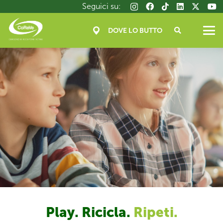
Salta
Seguici su:
al
contenuto
DOVE LO BUTTO
principale
Play. Ricicla.
Ripeti.