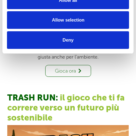
Allow all
Allow selection
Deny
TRIS consapevole e stellare
Il classico tris, ma con una missione: fare la mossa
giusta anche per l’ambiente.
Gioca ora
TRASH RUN:
il gioco che ti fa
correre verso un futuro più
sostenibile