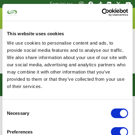
Salta
Seguici su:
al
contenuto
DOVE LO BUTTO
principale
This website uses cookies
Nel caso della raccolta porta a porta, oltre a stabilire
We use cookies to personalise content and ads, to
una frequenza di ritiro adeguata ai flussi di rifiuti
provide social media features and to analyse our traffic.
prodotti, è essenziale
monitorare attentamente la
qualità della raccolta
, mantenere una buona
We also share information about your use of our site with
collaborazione tra gestore e cittadini.
our social media, advertising and analytics partners who
may combine it with other information that you’ve
Seguici su:
provided to them or that they’ve collected from your use
of their services.
Consent
Necessary
Selection
Preferences