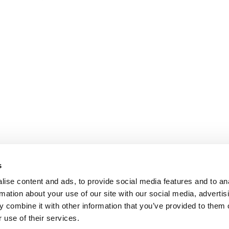
s
ise content and ads, to provide social media features and to an
Seguici su:
rmation about your use of our site with our social media, advertis
 combine it with other information that you’ve provided to them o
Privacy Policy
etro
 use of their services.