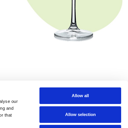
Allow all
alyse our
ing and
Allow selection
r that
Mappa del sito
Glass Manifesto