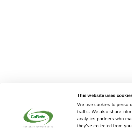
This website uses cookie
We use cookies to personal
traffic. We also share info
analytics partners who may
Consorzio Recupero V
they’ve collected from your