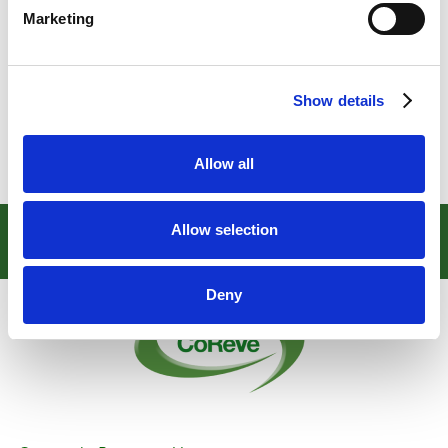
Marketing
“Pasta, pomodoro e….fantasia”, classe II, Scuola
Sacro Cuore, Lugo (Ravenna)
È stato anche assegnato un premio speciale alla scuola
Show details
che ha partecipato con più classi e i cui elaborati sono
stati selezionati. Si tratta della Scuola Ruini di Sassuolo
(Modena), che ha partecipato al Concorso con 10
Allow all
elaborati selezionati.
Seguici su:
Allow selection
Deny