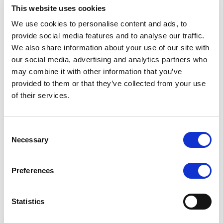
grafiche e video per creare originali elaborati che
This website uses cookies
trattavano il concetto di sostenibilità del materiale vetro
We use cookies to personalise content and ads, to
legata ai temi di Alimentazione – Salute e Ambiente –
provide social media features and to analyse our traffic.
Riciclo.
We also share information about your use of our site with
EDIZIONE 2013/2014 – I VINCITORI
our social media, advertising and analytics partners who
may combine it with other information that you’ve
Categoria Scuola Primaria:
provided to them or that they’ve collected from your use
“Processo al vetro”, classe IV, Scuola di
of their services.
Macchiagodena (Isernia)
“Racconti sul vetro”, classe IV, Scuola di
Mezzocorona (Trento)
Consent
“Il vetro”, classe IV, Scuola Brandolini Rota
Necessary
Selection
(Oderzo, Treviso)
Categoria scuola secondaria:
Preferences
“Occhio alla Notizia”, classe I , Scuola Giosuè
Carducci, Bagheria (Palermo)
Statistics
“Concorso del Vetro”, classe I, Istituto
Comprensivo di Aviano (Pordenone)