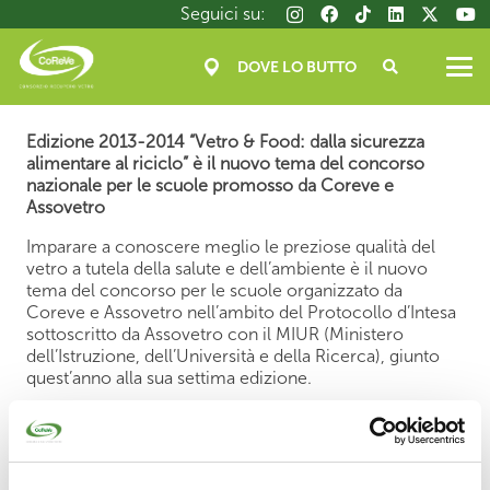
Salta
Seguici su:
al
contenuto
DOVE LO BUTTO
principale
Edizione 2013-2014 “Vetro & Food: dalla sicurezza
alimentare al riciclo” è il nuovo tema del concorso
nazionale per le scuole promosso da Coreve e
Assovetro
Imparare a conoscere meglio le preziose qualità del
vetro a tutela della salute e dell’ambiente è il nuovo
tema del concorso per le scuole organizzato da
Coreve e Assovetro nell’ambito del Protocollo d’Intesa
sottoscritto da Assovetro con il MIUR (Ministero
dell’Istruzione, dell’Università e della Ricerca), giunto
quest’anno alla sua settima edizione.
Le classi quarte e quinte della Scuola Primaria e le
classi prime e seconde della Scuola Secondaria di I
grado di tutto il territorio nazionale si sono sfidate in
una gara di creatività utilizzando ipertesti, illustrazioni