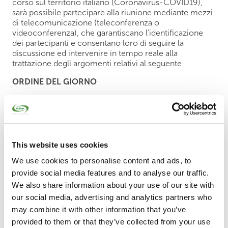
corso sul territorio italiano (Coronavirus-COVID19),
sarà possibile partecipare alla riunione mediante mezzi
di telecomunicazione (teleconferenza o
videoconferenza), che garantiscano l’identificazione
dei partecipanti e consentano loro di seguire la
discussione ed intervenire in tempo reale alla
trattazione degli argomenti relativi al seguente
ORDINE DEL GIORNO
Approvazione del Bilancio di esercizio al 31
dicembre 2020. Relazione del Consiglio di
Amministrazione sulla gestione. Relazioni del
Collegio Sindacale e della Società di Revisione.
Deliberazioni inerenti e conseguenti;
This website uses cookies
Approvazione del Piano Specifico di Prevenzione
We use cookies to personalise content and ads, to
2021 (risultati di riciclo 2020).
provide social media features and to analyse our traffic.
Determinazione delle quote di partecipazione al
We also share information about your use of our site with
Consorzio.
our social media, advertising and analytics partners who
may combine it with other information that you’ve
provided to them or that they’ve collected from your use