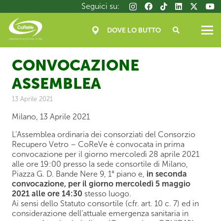
Salta
Seguici su:
al
contenuto
DOVE LO BUTTO
principale
CONVOCAZIONE
ASSEMBLEA
13 Aprile 2021
Milano, 13 Aprile 2021
L’Assemblea ordinaria dei consorziati del Consorzio
Recupero Vetro – CoReVe è convocata in prima
convocazione per il giorno mercoledì 28 aprile 2021
alle ore 19:00 presso la sede consortile di Milano,
Piazza G. D. Bande Nere 9, 1° piano e,
in seconda
convocazione, per il giorno mercoledì 5 maggio
2021 alle ore 14:30
stesso luogo.
Ai sensi dello Statuto consortile (cfr. art. 10 c. 7) ed in
considerazione dell’attuale emergenza sanitaria in