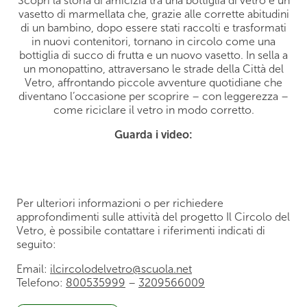
Scopri la storia di amicizia tra una bottiglia di vetro e un
vasetto di marmellata che, grazie alle corrette abitudini
di un bambino, dopo essere stati raccolti e trasformati
in nuovi contenitori, tornano in circolo come una
bottiglia di succo di frutta e un nuovo vasetto. In sella a
un monopattino, attraversano le strade della Città del
Vetro, affrontando piccole avventure quotidiane che
diventano l’occasione per scoprire – con leggerezza –
come riciclare il vetro in modo corretto.
Guarda i video:
Per ulteriori informazioni o per richiedere
approfondimenti sulle attività del progetto Il Circolo del
Vetro, è possibile contattare i riferimenti indicati di
seguito:
Email:
ilcircolodelvetro@scuola.net
Telefono:
800535999
–
3209566009