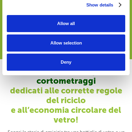
tema del
riciclo del vetro?
Show details
Qui puoi trovare tutto il nostro
materiale informativo
da scaricare gratuitamente: fra
video, foto e brochure
,
Allow all
potrai approfondire l’affascinante mondo del
riciclo del
vetro a 360°!
Allow selection
Scaricalo qui
Deny
Guarda i nostri simpatici
cortometraggi
dedicati alle corrette regole
del riciclo
e all’economia circolare del
vetro!