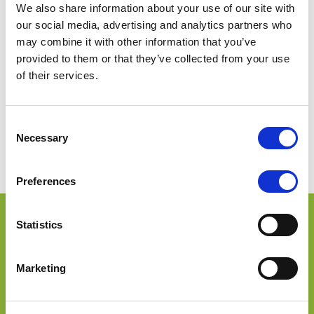
Partecipa al corso di formazione gratuito
Il caso del
We also share information about your use of our site with
vetro: l’economia circolare in pratica
valido ai sensi
our social media, advertising and analytics partners who
della
D.M. 170 del 21/03/2016.
may combine it with other information that you’ve
Questo programma della durata di 25 ore è progettato
provided to them or that they’ve collected from your use
per aiutare i docenti a insegnare in modo coinvolgente
of their services.
e pratico la sostenibilità del vetro, stimolando la
consapevolezza ecologica degli studenti e
incoraggiandoli a proteggere l’ambiente attraverso il
Consent
riciclo e la riduzione degli sprechi.
Necessary
Selection
Scopri il corso
Preferences
Vuoi del materiale extra per
Statistics
creare
lezioni ancora più
Marketing
coinvolgenti sul