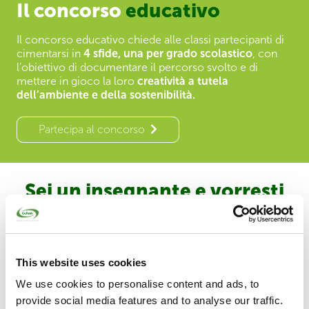
Il concorso
educativo
Il concorso educativo chiede alle classi partecipanti di
cimentarsi in
4 sfide, una per grado scolastico
, con
l’obiettivo di documentare il percorso svolto e di
mettere in gioco la loro
creatività a tutela
dell’ambiente e della sostenibilità.
Partecipa al concorso
Sei un insegnante e vorresti
partecipare a
un corso
formativo
sull’economia circolare del
This website uses cookies
vetro?
We use cookies to personalise content and ads, to
provide social media features and to analyse our traffic.