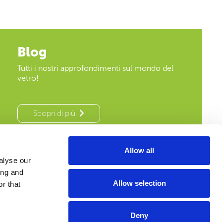
Blog
Tutti i nostri approfondimenti sul mondo del
vetro!
Scopri di più
Allow all
alyse our
ing and
Allow selection
r that
Mappa del sito
Glass Manifesto
Deny
Whistlebowing
Contatti