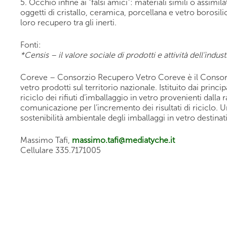
5. Occhio infine ai “falsi amici”: materiali simili o assimil
oggetti di cristallo, ceramica, porcellana e vetro borosilica
loro recupero tra gli inerti.
Fonti:
*Censis – il valore sociale di prodotti e attività dell’indust
Coreve – Consorzio Recupero Vetro
Coreve
è il Consor
vetro prodotti sul territorio nazionale. Istituito dai princi
riciclo dei rifiuti d’imballaggio in vetro provenienti dall
comunicazione per l’incremento dei risultati di riciclo. U
sostenibilità ambientale degli imballaggi in vetro destina
Massimo Tafi,
massimo.tafi@mediatyche.it
Cellulare 335.7171005