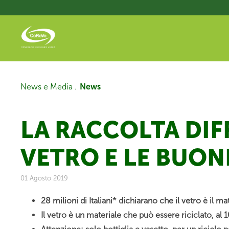
Salta
al
contenuto
principale
News e Media .
News
LA RACCOLTA DIF
VETRO E LE BUON
01 Agosto 2019
28 milioni di Italiani* dichiarano che il vetro è il 
Il vetro è un materiale che può essere riciclato, al 1