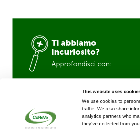
Ti abbiamo
incuriosito?
Approfondisci con:
This website uses cookie
We use cookies to personal
traffic. We also share info
analytics partners who may
they’ve collected from your
Consorzio Recupero V
P.zza G.D. Bande Nere,