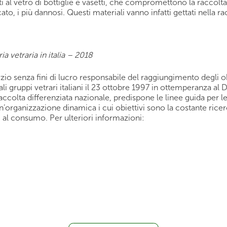
ati al vetro di bottiglie e vasetti, che compromettono la raccolta e
to, i più dannosi. Questi materiali vanno infatti gettati nella rac
ria vetraria in italia – 2018
zio senza fini di lucro responsabile del raggiungimento degli obie
pali gruppi vetrari italiani il 23 ottobre 1997 in ottemperanza al D
a raccolta differenziata nazionale, predispone le linee guida per 
n’organizzazione dinamica i cui obiettivi sono la costante ricer
ti al consumo. Per ulteriori informazioni: