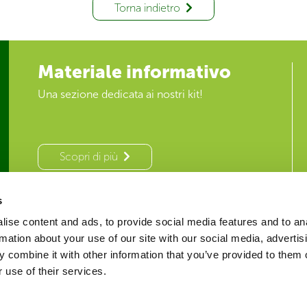
Torna indietro
Materiale informativo
Una sezione dedicata ai nostri kit!
Scopri di più
s
ise content and ads, to provide social media features and to an
rmation about your use of our site with our social media, advertis
Seguici su:
 combine it with other information that you’ve provided to them o
 use of their services.
Privacy Policy
etro
 9 – 20146 Milano
Cookie Policy