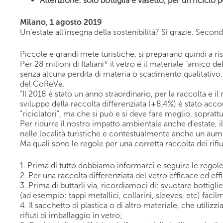
Attenzione: solo bottiglia e vasetto, per un riciclo p
Milano, 1 agosto 2019
Un’estate all’insegna della sostenibilità? Sì grazie. Sec
Piccole e grandi mete turistiche, si preparano quindi a ri
Per 28 milioni di Italiani* il vetro è il materiale “amico 
senza alcuna perdita di materia o scadimento qualitativo. Q
del CoReVe.
“Il 2018 è stato un anno straordinario, per la raccolta e il
sviluppo della raccolta differenziata (+8,4%) è stato acc
“riciclatori”, ma che si può e si deve fare meglio, sopratt
Per ridurre il nostro impatto ambientale anche d’estate, il
nelle località turistiche e contestualmente anche un aume
Ma quali sono le regole per una corretta raccolta dei rifi
1. Prima di tutto dobbiamo informarci e seguire le regole
2. Per una raccolta differenziata del vetro efficace ed eff
3. Prima di buttarli via, ricordiamoci di: svuotare bottiglie
(ad esempio: tappi metallici, collarini, sleeves, etc) facil
4. Il sacchetto di plastica o di altro materiale, che util
rifiuti di imballaggio in vetro;