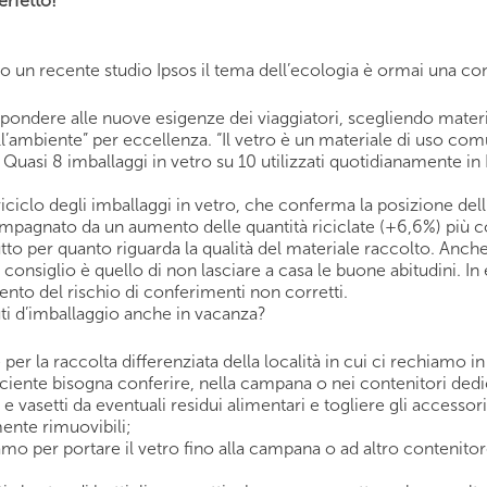
erfetto!
ondo un recente studio Ipsos il tema dell’ecologia è ormai una 
spondere alle nuove esigenze dei viaggiatori, scegliendo materi
dell’ambiente” per eccellenza. “Il vetro è un materiale di uso com
uasi 8 imballaggi in vetro su 10 utilizzati quotidianamente in It
 riciclo degli imballaggi in vetro, che conferma la posizione dell
ompagnato da un aumento delle quantità riciclate (+6,6%) più c
utto per quanto riguarda la qualità del materiale raccolto. Anche
 consiglio è quello di non lasciare a casa le buone abitudini. In 
nto del rischio di conferimenti non corretti.
uti d’imballaggio anche in vacanza?
 per la raccolta differenziata della località in cui ci rechiam
iciente bisogna conferire, nella campana o nei contenitori dedica
 e vasetti da eventuali residui alimentari e togliere gli accessori
mente rimuovibili;
izziamo per portare il vetro fino alla campana o ad altro conteni