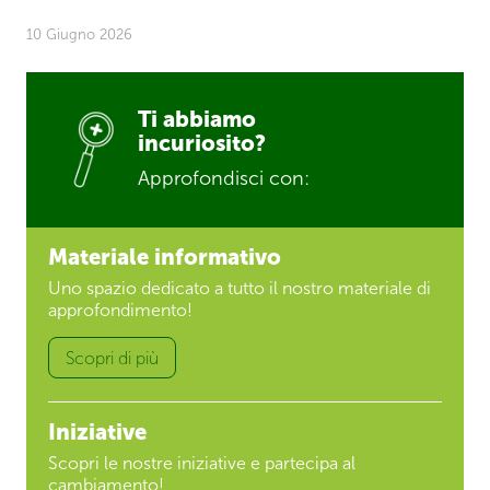
10 Giugno 2026
Ti abbiamo
incuriosito?
Approfondisci con:
Materiale informativo
Uno spazio dedicato a tutto il nostro materiale di
approfondimento!
Scopri di più
Iniziative
Scopri le nostre iniziative e partecipa al
cambiamento!