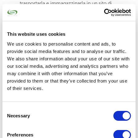
trasportarla e immagazzinarla in un sito di
stoccaggio a lungo termine;
priorità alle
materie prime decarbonizzate
, cioè
quelle che derivano da economie sostenibili.
This website uses cookies
A questi capisaldi si possono aggiungere altre soluzioni
virtuose. Per esempio, l’uso come combustibile di
We use cookies to personalise content and ads, to
biomassa a filiera corta oppure il recupero del calore
provide social media features and to analyse our traffic.
prodotto nella lavorazione per alimentare una rete di
We also share information about your use of our site with
teleriscaldamento.
our social media, advertising and analytics partners who
L’industria del vetro ha già iniziato a sperimentare
may combine it with other information that you’ve
soluzioni avanzate, ma per metterle a regime
sono
necessari importanti investimenti e un quadro
provided to them or that they’ve collected from your use
normativo solido
che premi gli investimenti e
of their services.
salvaguardi la competitività.
LEGGI ANCHE:
Il ciclo del riciclo – Coreve
Consent
Necessary
Selection
La filiera del vetro è sempre
più sostenibile
Preferences