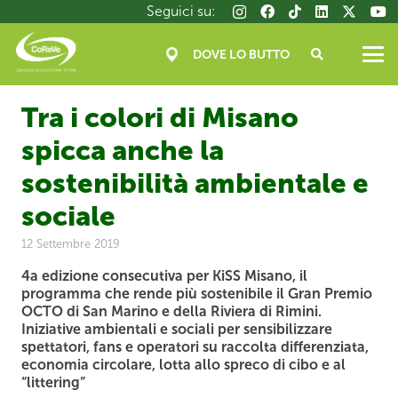
Salta
Seguici su:
al
contenuto
DOVE LO BUTTO
principale
Tra i colori di Misano
spicca anche la
sostenibilità ambientale e
sociale
12 Settembre 2019
4a edizione consecutiva per KiSS Misano,
il
programma che rende più sostenibile
il Gran Premio
OCTO di San Marino e della Riviera di Rimini.
Iniziative ambientali e sociali per sensibilizzare
spettatori, fans e operatori su raccolta differenziata,
economia circolare,
lotta allo spreco di cibo e al
“littering”