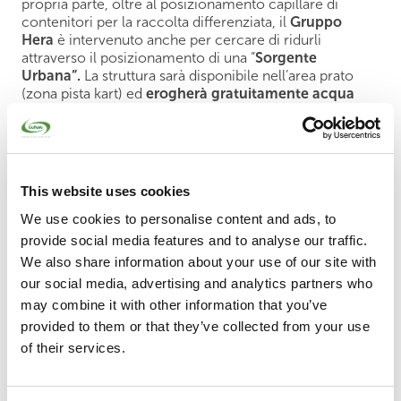
propria parte, oltre al posizionamento capillare di
contenitori per la raccolta differenziata, il
Gruppo
Hera
è intervenuto anche per cercare di ridurli
attraverso il posizionamento di una “
Sorgente
Urbana”.
La struttura sarà disponibile nell’area prato
(zona pista kart) ed
erogherà gratuitamente acqua
potabile naturale e frizzante.
MOBILITA’ SICURA E SOSTENIBILE
Il piano per la
mobilità sostenibile
per l’afflusso e il
This website uses cookies
deflusso degli spettatori è uno dei fiori all’occhiello di
MWC, a cominciare dal programma
«Che biglietto
We use cookies to personalise content and ads, to
hai? Ti dirò che strada fare»,
che prevede percorsi
provide social media features and to analyse our traffic.
specifici in base al tipo di biglietto acquistato. Sul sito
We also share information about your use of our site with
motogp.misanocircuit.com una pagina dedicata
permette, una volta individuato il percorso collegato al
our social media, advertising and analytics partners who
proprio biglietto, di scaricare e stampare in formato
may combine it with other information that you’ve
PDF tutte le informazioni per accedere al circuito. Il
provided to them or that they’ve collected from your use
piano è realizzato sotto il coordinamento della
of their services.
Prefettura di Rimini e supportato da una campagna di
comunicazione veicolata anche attraverso i social
network per stimolare gli spettatori a utilizzare mezzi