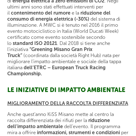
di
energia elettrica a zero emissioni di CO2
. Negli
ultimi anni sono stati effettuati interventi per
il
contenimento del rumore
e la
riduzione del
consumo di energia elettrica (-30%)
del sistema di
illuminazione. A MWC si è tenuto nel 2016 il primo
evento motociclistico in Italia (World Ducati Week)
certificato come evento sostenibile secondo
lo
standard ISO 20121
. Dal 2018 si tiene anche
l’iniziativa
“Greening Misano Gran Prix
Truck”
(coordinata dalla società Right Hub) nata per
migliorare l’impatto ambientale e sociale della tappa
italiana
dell’ETRC – European Truck Racing
Championship.
LE INIZIATIVE DI IMPATTO AMBIENTALE
MIGLIORAMENTO DELLA RACCOLTA DIFFERENZIATA
Anche quest’anno KiSS Misano mette al centro la
raccolta differenziata dei rifiuti per la
riduzione
dell’impatto ambientale
dell’evento. Il programma
mira a offrire
informazioni, strumenti e condizioni
per