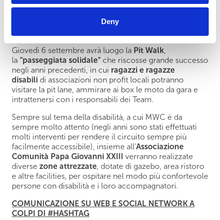
ACCOGLIENZA DISABILI A CURA
Deny
DELL’ASSOCIAZIONE COMUNITA’ PAPA GIOVANNI
XXIII
Giovedì 6 settembre avrà luogo la
Pit Walk
,
la
“passeggiata solidale”
che riscosse grande successo
negli anni precedenti, in cui
ragazzi e ragazze
disabili
di associazioni non profit locali potranno
visitare la pit lane, ammirare ai box le moto da gara e
intrattenersi con i responsabili dei Team.
Sempre sul tema della disabilità, a cui MWC è da
sempre molto attento (negli anni sono stati effettuati
molti interventi per rendere il circuito sempre più
facilmente accessibile), insieme all’
Associazione
Comunità Papa Giovanni XXIII
verranno realizzate
diverse
zone attrezzate
, dotate di gazebo, area ristoro
e altre facilities, per ospitare nel modo più confortevole
persone con disabilità e i loro accompagnatori.
COMUNICAZIONE SU WEB E SOCIAL NETWORK A
COLPI DI #HASHTAG