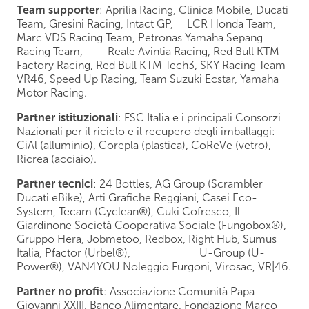
Team supporter
: Aprilia Racing, Clinica Mobile, Ducati
Team, Gresini Racing, Intact GP, LCR Honda Team,
Marc VDS Racing Team, Petronas Yamaha Sepang
Racing Team, Reale Avintia Racing, Red Bull KTM
Factory Racing, Red Bull KTM Tech3, SKY Racing Team
VR46, Speed Up Racing, Team Suzuki Ecstar, Yamaha
Motor Racing.
Partner istituzionali
: FSC Italia e i principali Consorzi
Nazionali per il riciclo e il recupero degli imballaggi:
CiAl (alluminio), Corepla (plastica), CoReVe (vetro),
Ricrea (acciaio).
Partner tecnici
: 24 Bottles, AG Group (Scrambler
Ducati eBike), Arti Grafiche Reggiani, Casei Eco-
System, Tecam (Cyclean®), Cuki Cofresco, Il
Giardinone Società Cooperativa Sociale (Fungobox®),
Gruppo Hera, Jobmetoo, Redbox, Right Hub, Sumus
Italia, Pfactor (Urbel®), U-Group (U-
Power®), VAN4YOU Noleggio Furgoni, Virosac, VR|46.
Partner no profit
: Associazione Comunità Papa
Giovanni XXIII, Banco Alimentare, Fondazione Marco