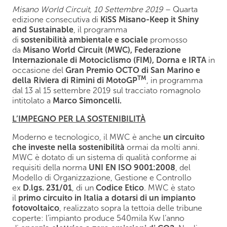
Misano World Circuit, 10 Settembre 2019
– Quarta
edizione consecutiva di
KiSS Misano-Keep it Shiny
and Sustainable
, il programma
di
sostenibilità
ambientale e sociale
promosso
da
Misano World Circuit (MWC), Federazione
Internazionale di Motociclismo (FIM), Dorna e IRTA
in
occasione del
Gran Premio OCTO di San Marino e
TM
della Riviera di Rimini di MotoGP
, in programma
dal 13 al 15 settembre 2019 sul tracciato romagnolo
intitolato a
Marco Simoncelli.
L’IMPEGNO PER LA SOSTENIBILITÀ
Moderno e tecnologico, il MWC è anche
un circuito
che investe nella sostenibilità
ormai da molti anni.
MWC è dotato di un sistema di qualità conforme ai
requisiti della norma
UNI EN ISO 9001:2008
, del
Modello di Organizzazione, Gestione e Controllo
ex
D.lgs. 231/01
, di un
Codice Etico
. MWC è stato
il
primo circuito in Italia a dotarsi di un impianto
fotovoltaico
, realizzato sopra la tettoia delle tribune
coperte: l’impianto produce 540mila Kw l’anno