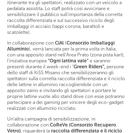
itinerante tra gli spettatori, realizzato con un veicolo a
pedalata assistita
.
Lo staff potrà così avvicinare e
sensibilizzare il pubblico sull’importanza della corretta
raccolta differenziata e sul successivo riciclo degli
imballaggi in acciaio (tappi corona, barattoli e
scatolette).
In collaborazione con
CiAl
(
Consorzio Imballaggi
Alluminio
), verrà lanciata per la prima volta in Italia,
con una apposito stand nell’Area Prato (zona pista kart),
l’iniziativa europea
“Ogni lattina vale”
e saranno
presenti durante il week-end i “
Green Riders”,
persone
dello staff di KiSS Misano che sensibilizzeranno gli
spettatori sulla corretta raccolta differenziata e il riciclo
delle lattine in alluminio raccogliendole con un
apposito zaino e invitando gli spettatori a portare le
proprie lattine vuote allo stand dove con esse potranno
partecipare a dei gaming per vincere degli eco-gadget
realizzati con alluminio riciclato.
Un’altra campagna di sensibilizzazione, in
collaborazione con
CoReVe (Consorzio Recupero
Vetro)
, riguarderà la
raccolta differenziata e il riciclo